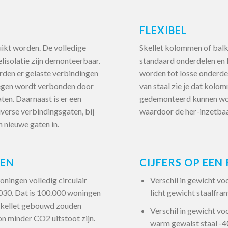
FLEXIBEL
uikt worden. De volledige
Skellet kolommen of balk
lisolatie zijn demonteerbaar.
standaard onderdelen en
rden er gelaste verbindingen
worden tot losse onderde
tegen wordt verbonden door
van staal zie je dat kolo
ten. Daarnaast is er een
gedemonteerd kunnen wor
verse verbindingsgaten, bij
waardoor de her-inzetbaa
 nieuwe gaten in.
REN
CIJFERS OP EEN 
oningen volledig circulair
Verschil in gewicht voor
30. Dat is 100.000 woningen
licht gewicht staalfr
 Skellet gebouwd zouden
Verschil in gewicht voor
n minder CO2 uitstoot zijn.
warm gewalst staal -4