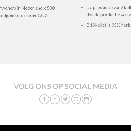
De productie van Skell
inwoners in Nederland x 500
dan de productie van 
 miljoen ton minder CO2
Bij Skellet is 95% her
VOLG ONS OP SOCIAL MEDIA