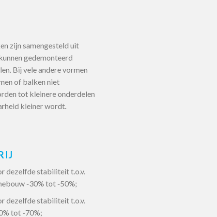
en zijn samengesteld uit
 kunnen gedemonteerd
len. Bij vele andere vormen
mmen of balken niet
den tot kleinere onderdelen
rheid kleiner wordt.
RIJ
 dezelfde stabiliteit t.o.v.
amebouw -30% tot -50%;
 dezelfde stabiliteit t.o.v.
0% tot -70%;